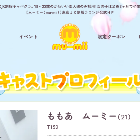
JK制服キャバクラ。18～22歳のかわいい素人娘のみ採用！女の子は全員3ヶ月で卒
【ムーミー（mu-mii）】東京ＪＫ制服ラウンジ公式ＨＰ
ム
イベント
限定クーポン
ももあ ムーミー
（21）
T152