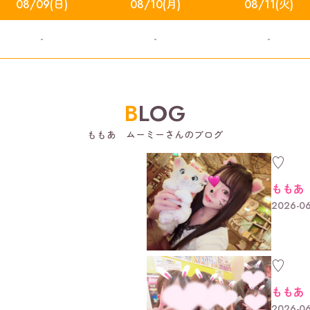
08/09(日)
08/10(月)
08/11(火)
-
-
-
BLOG
ももあ ムーミーさんのブログ
♡
ももあ
2026-06
♡
ももあ
2026-06