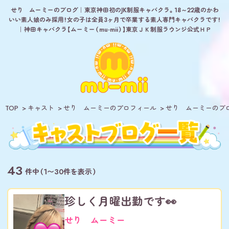
せり ムーミーのブログ｜東京神田初のJK制服キャバクラ。18～22歳のかわ
いい素人娘のみ採用！女の子は全員3ヶ月で卒業する素人専門キャバクラです！
｜神田キャバクラ【ムーミー（mu-mii）】東京ＪＫ制服ラウンジ公式ＨＰ
TOP
キャスト
せり ムーミーのプロフィール
せり ムーミーのブ
43
件中（1〜30件を表示）
珍しく月曜出勤です👀
せり ムーミー