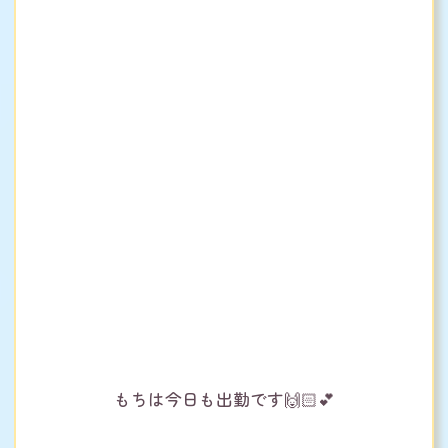
もちは今日も出勤です🙌🏻‪💕︎︎