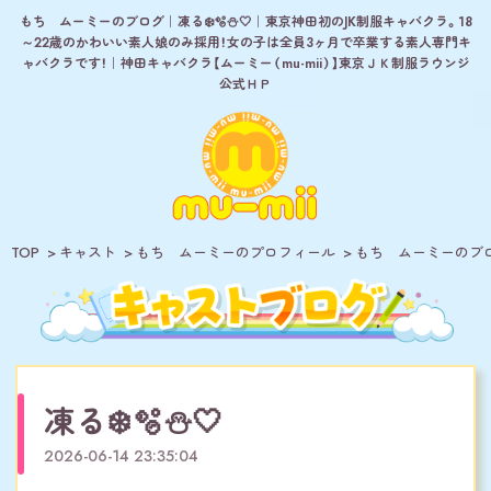
もち ムーミーのブログ｜凍る❄️🫧⛄️‎🤍｜東京神田初のJK制服キャバクラ。18
～22歳のかわいい素人娘のみ採用！女の子は全員3ヶ月で卒業する素人専門キ
ャバクラです！｜神田キャバクラ【ムーミー（mu-mii）】東京ＪＫ制服ラウンジ
公式ＨＰ
TOP
キャスト
もち ムーミーのプロフィール
もち ムーミーのブ
凍る❄️🫧⛄️‎🤍
2026-06-14 23:35:04