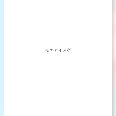
モエアイス🍨