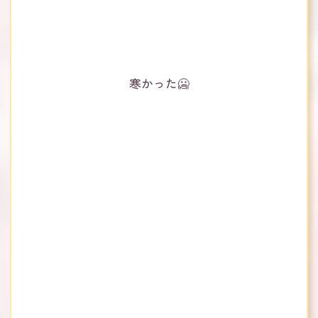
寒かった🥶