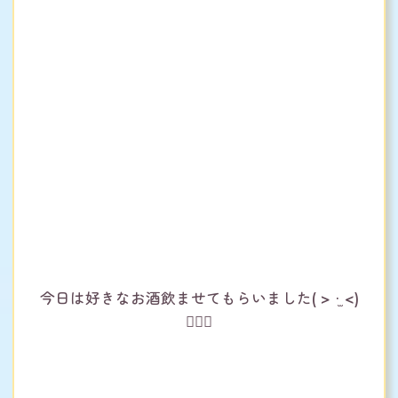
今日は好きなお酒飲ませてもらいました‎( > ·̫ <)
👍🏻🌟