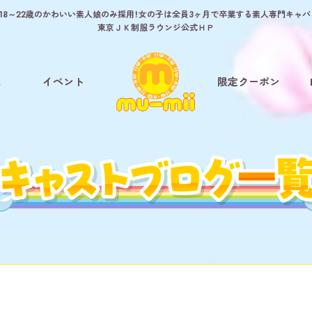
8～22歳のかわいい素人娘のみ採用！女の子は全員3ヶ月で卒業する素人専門キャバクラ
東京ＪＫ制服ラウンジ公式ＨＰ
ム
イベント
限定クーポン