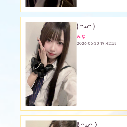
( ᴖ⩊ᴖ )
みな
2026-06-30 19:42:58
ჱ̒ ᴖ⩊ᴖ ）‪ ‪