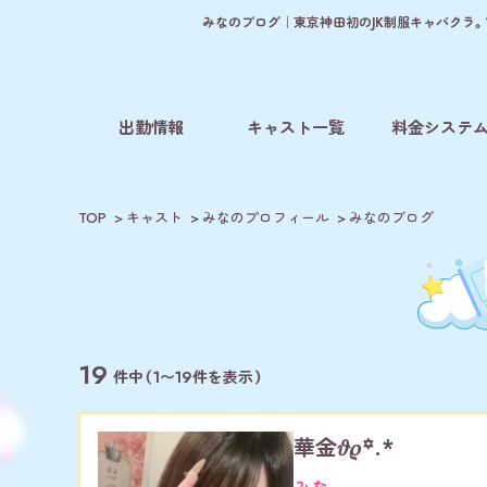
みなのブログ｜東京神田初のJK制服キャバクラ。1
出勤情報
キャスト一覧
料金システ
TOP
キャスト
みなのプロフィール
みなのブログ
19
件中（1〜19件を表示）
華金𝜗𝜚꙳.*