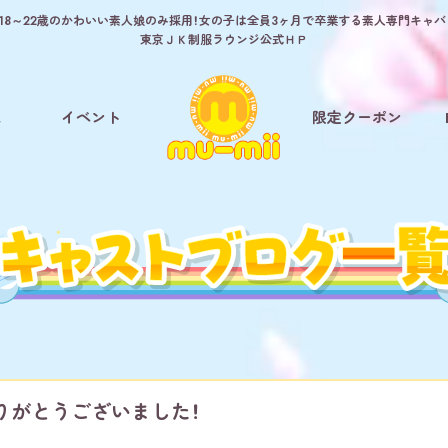
8～22歳のかわいい素人娘のみ採用！女の子は全員3ヶ月で卒業する素人専門キャバクラ
東京ＪＫ制服ラウンジ公式ＨＰ
ム
イベント
限定クーポン
りがとうございました！