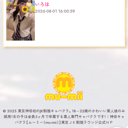
いろは
2026-08-01 16:00:59
© 2025 東京神田初のJK制服キャバクラ。18～22歳のかわいい素人娘のみ
採用！女の子は全員3ヶ月で卒業する素人専門キャバクラです！｜神田キャ
バクラ【ムーミー（mu-mii）】東京ＪＫ制服ラウンジ公式ＨＰ