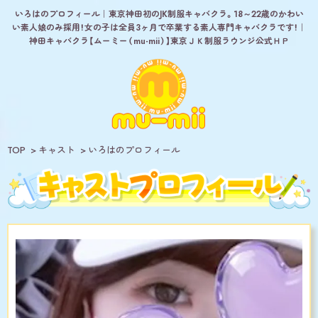
いろはのプロフィール｜東京神田初のJK制服キャバクラ。18～22歳のかわい
い素人娘のみ採用！女の子は全員3ヶ月で卒業する素人専門キャバクラです！｜
神田キャバクラ【ムーミー（mu-mii）】東京ＪＫ制服ラウンジ公式ＨＰ
TOP
キャスト
いろはのプロフィール