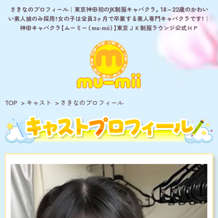
さきなのプロフィール｜東京神田初のJK制服キャバクラ。18～22歳のかわい
い素人娘のみ採用！女の子は全員3ヶ月で卒業する素人専門キャバクラです！｜
神田キャバクラ【ムーミー（mu-mii）】東京ＪＫ制服ラウンジ公式ＨＰ
TOP
キャスト
さきなのプロフィール