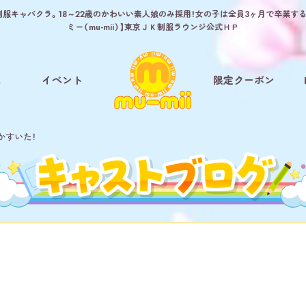
制服キャバクラ。18～22歳のかわいい素人娘のみ採用！女の子は全員3ヶ月で卒業す
ミー（mu-mii）】東京ＪＫ制服ラウンジ公式ＨＰ
ム
イベント
限定クーポン
かすいた！