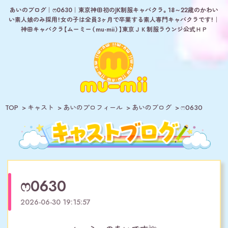
あいのブログ｜ෆ‪‪0630｜東京神田初のJK制服キャバクラ。18～22歳のかわい
い素人娘のみ採用！女の子は全員3ヶ月で卒業する素人専門キャバクラです！｜
神田キャバクラ【ムーミー（mu-mii）】東京ＪＫ制服ラウンジ公式ＨＰ
TOP
キャスト
あいのプロフィール
あいのブログ
ෆ‪‪0630
ෆ‪‪0630
2026-06-30 19:15:57