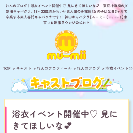
れんのブログ｜浴衣イベント開催中♡ 見にきてほしいな💕｜東京神田初のJK
制服キャバクラ。18～22歳のかわいい素人娘のみ採用！女の子は全員3ヶ月で
卒業する素人専門キャバクラです！｜神田キャバクラ【ムーミー（mu-mii）】東
京ＪＫ制服ラウンジ公式ＨＰ
TOP
キャスト
れんのプロフィール
れんのブログ
浴衣イベント開
浴衣イベント開催中♡ 見に
きてほしいな💕