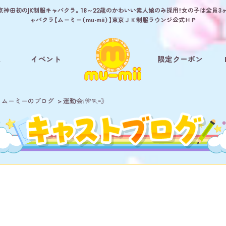
｜東京神田初のJK制服キャバクラ。18～22歳のかわいい素人娘のみ採用！女の子は全員
ャバクラ【ムーミー（mu-mii）】東京ＪＫ制服ラウンジ公式ＨＰ
ム
イベント
限定クーポン
 ムーミーのブログ
運動会❕🎌🏃💨