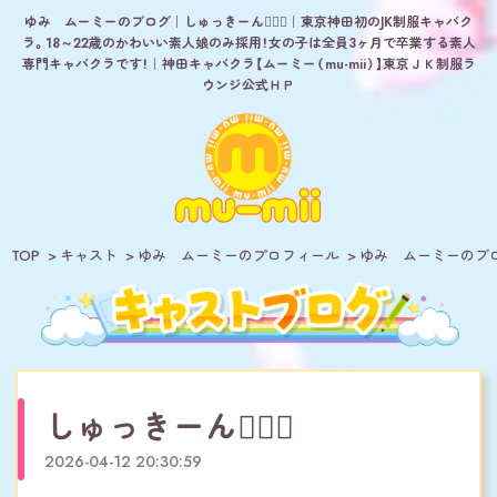
ゆみ ムーミーのブログ｜しゅっきーん🧝🏻‍♀️｜東京神田初のJK制服キャバク
ラ。18～22歳のかわいい素人娘のみ採用！女の子は全員3ヶ月で卒業する素人
専門キャバクラです！｜神田キャバクラ【ムーミー（mu-mii）】東京ＪＫ制服ラ
ウンジ公式ＨＰ
TOP
キャスト
ゆみ ムーミーのプロフィール
ゆみ ムーミーのブ
しゅっきーん🧝🏻‍♀️
2026-04-12 20:30:59