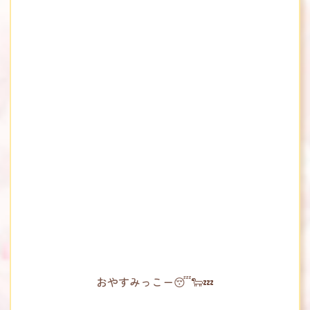
おやすみっこー😴🐑💤