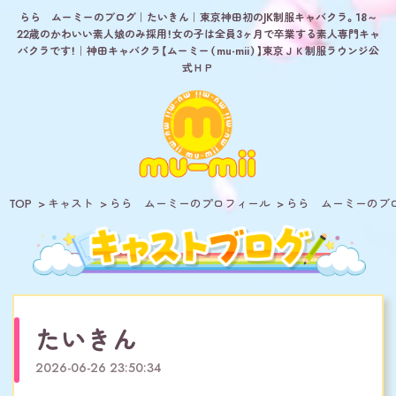
らら ムーミーのブログ｜たいきん｜東京神田初のJK制服キャバクラ。18～
22歳のかわいい素人娘のみ採用！女の子は全員3ヶ月で卒業する素人専門キャ
バクラです！｜神田キャバクラ【ムーミー（mu-mii）】東京ＪＫ制服ラウンジ公
式ＨＰ
TOP
キャスト
らら ムーミーのプロフィール
らら ムーミーのブ
たいきん
2026-06-26 23:50:34