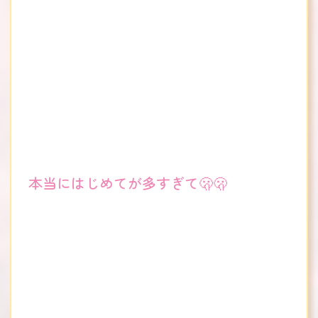
本当にはじめてが多すぎて🫢🫢