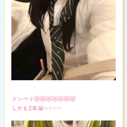
ドンペリ😻😻😻😻😻😻😻
しかも2本😭✨✨✨✨