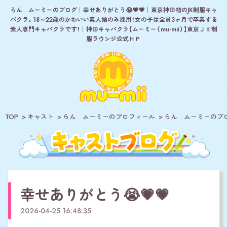
らん ムーミーのブログ｜幸せありがとう😭💗💗｜東京神田初のJK制服キャ
バクラ。18～22歳のかわいい素人娘のみ採用！女の子は全員3ヶ月で卒業する
素人専門キャバクラです！｜神田キャバクラ【ムーミー（mu-mii）】東京ＪＫ制
服ラウンジ公式ＨＰ
TOP
キャスト
らん ムーミーのプロフィール
らん ムーミーのブ
幸せありがとう😭💗💗
2026-04-25 16:48:35