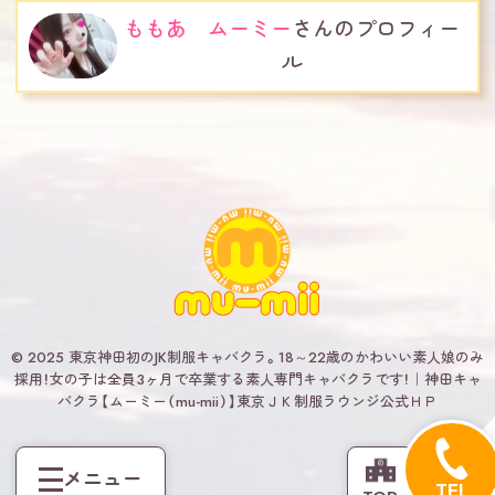
ももあ ムーミー
さんのプロフィー
ル
© 2025 東京神田初のJK制服キャバクラ。18～22歳のかわいい素人娘のみ
採用！女の子は全員3ヶ月で卒業する素人専門キャバクラです！｜神田キャ
バクラ【ムーミー（mu-mii）】東京ＪＫ制服ラウンジ公式ＨＰ
TEL