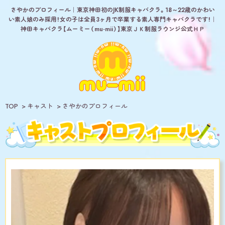
さやかのプロフィール｜東京神田初のJK制服キャバクラ。18～22歳のかわい
い素人娘のみ採用！女の子は全員3ヶ月で卒業する素人専門キャバクラです！｜
神田キャバクラ【ムーミー（mu-mii）】東京ＪＫ制服ラウンジ公式ＨＰ
TOP
キャスト
さやかのプロフィール