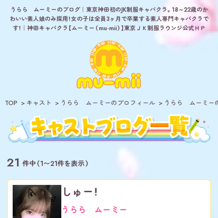
うらら ムーミーのブログ｜東京神田初のJK制服キャバクラ。18～22歳のか
わいい素人娘のみ採用！女の子は全員3ヶ月で卒業する素人専門キャバクラで
す！｜神田キャバクラ【ムーミー（mu-mii）】東京ＪＫ制服ラウンジ公式ＨＰ
TOP
キャスト
うらら ムーミーのプロフィール
うらら ムーミー
21
件中（1〜21件を表示）
しゅー！
うらら ムーミー