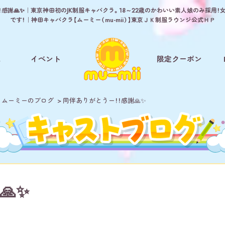
感謝🙏✨｜東京神田初のJK制服キャバクラ。18～22歳のかわいい素人娘のみ採用
です！｜神田キャバクラ【ムーミー（mu-mii）】東京ＪＫ制服ラウンジ公式ＨＰ
ム
イベント
限定クーポン
 ムーミーのブログ
同伴ありがとうー！！感謝🙏✨
🙏✨